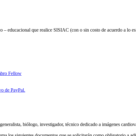
fico – educacional que realice SISIAC (con o sin costo de acuerdo a lo es
bro Fellow
vo de PayPal.
a, generalista, biólogo, investigador, técnico dedicado a imágenes cardi
ma los siguientes documentos que se solicitarán como obligatorio a adj