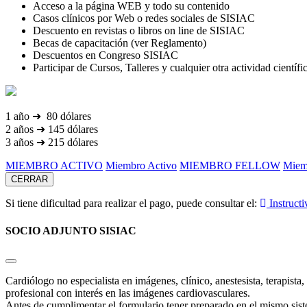
Acceso a la página WEB y todo su contenido
Casos clínicos por Web o redes sociales de SISIAC
Descuento en revistas o libros on line de SISIAC
Becas de capacitación (ver Reglamento)
Descuentos en Congreso SISIAC
Participar de Cursos, Talleres y cualquier otra actividad cientí
1 año ➜ 80 dólares
2 años ➜ 145 dólares
3 años ➜ 215 dólares
MIEMBRO ACTIVO
Miembro Activo
MIEMBRO FELLOW
Miem
CERRAR
Si tiene dificultad para realizar el pago, puede consultar el:
Instructi
SOCIO ADJUNTO SISIAC
Cardiólogo no especialista en imágenes, clínico, anestesista, terapist
profesional con interés en las imágenes cardiovasculares.
Antes de cumplimentar el formulario tener preparado en el mismo siste