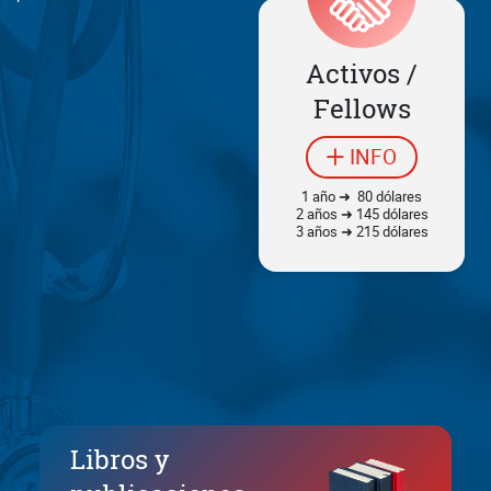
Activos /
Fellows
INFO
1 año ➜ 80 dólares
2 años ➜ 145 dólares
3 años ➜ 215 dólares
Libros y